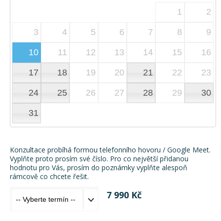
1
2
3
4
5
6
7
8
9
10
11
12
13
14
15
16
17
18
19
20
21
22
23
24
25
26
27
28
29
30
31
Konzultace probíhá formou telefonního hovoru / Google Meet.
Vyplňte proto prosím své číslo. Pro co největší přidanou
hodnotu pro Vás, prosím do poznámky vyplňte alespoň
rámcově co chcete řešit.
7 990 Kč