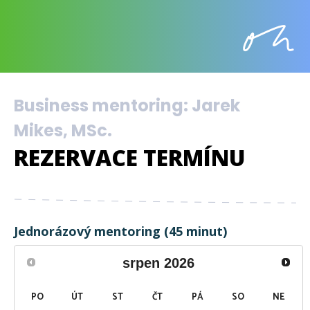
Business mentoring: Jarek
Mikes, MSc.
REZERVACE TERMÍNU
Jednorázový mentoring (45 minut)
srpen
2026
PO
ÚT
ST
ČT
PÁ
SO
NE